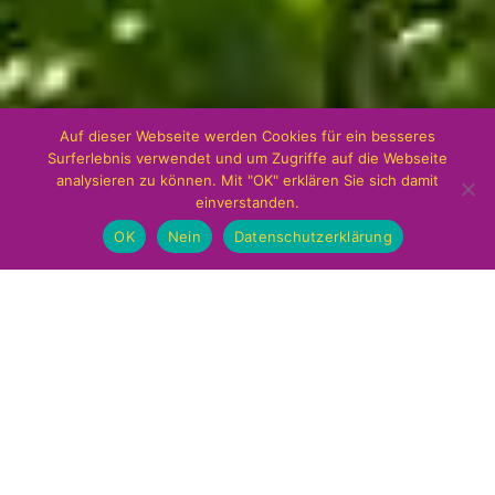
Auf dieser Webseite werden Cookies für ein besseres
Surferlebnis verwendet und um Zugriffe auf die Webseite
analysieren zu können. Mit "OK" erklären Sie sich damit
einverstanden.
OK
Nein
Datenschutzerklärung
CARPE VITAM