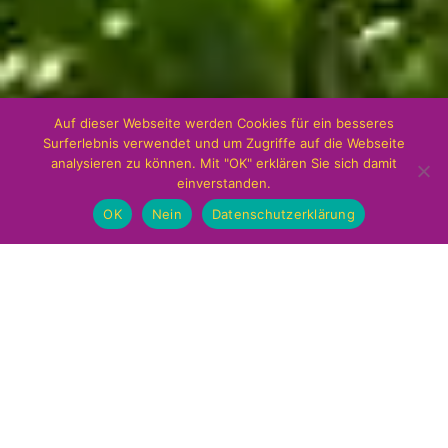
Auf dieser Webseite werden Cookies für ein besseres
Surferlebnis verwendet und um Zugriffe auf die Webseite
analysieren zu können. Mit "OK" erklären Sie sich damit
einverstanden.
OK
Nein
Datenschutzerklärung
CARPE VITAM