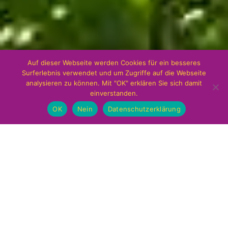
Auf dieser Webseite werden Cookies für ein besseres
Surferlebnis verwendet und um Zugriffe auf die Webseite
analysieren zu können. Mit "OK" erklären Sie sich damit
einverstanden.
OK
Nein
Datenschutzerklärung
CARPE VITAM