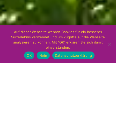
Auf dieser Webseite werden Cookies für ein besseres
Surferlebnis verwendet und um Zugriffe auf die Webseite
analysieren zu können. Mit "OK" erklären Sie sich damit
einverstanden.
OK
Nein
Datenschutzerklärung
CARPE VITAM